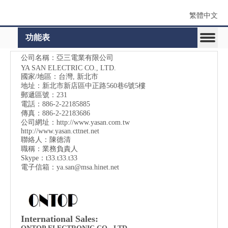
繁體中文
功能表
公司名稱：亞三電業有限公司
YA SAN ELECTRIC CO., LTD.
國家/地區：台灣, 新北市
地址：
新北市新店區中正路560巷6號5樓
郵遞區號：231
電話：886-2-22185885
傳真：886-2-22183686
公司網址：
http://www.yasan.com.tw
http://www.yasan.cttnet.net
聯絡人：陳德清
職稱：業務負責人
Skype：t33.t33.t33
電子信箱：
ya.san@msa.hinet.net
International Sales: