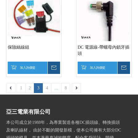
保險絲線組
DC 電源線-帶螺母內鎖牙插
頭
加入詢價籃
詢價
加入詢價籃
詢價
1
2
3
4
...
8
亞三電業有限公司
本公司成立於1988年，為專業製造各種DC插頭線、轉換插頭
及喇叭線材， 由於不斷的開發新模，使本公司擁有大部分DC
插頭的模具，並本著最真誠的態度，配合客戶設計、開發，