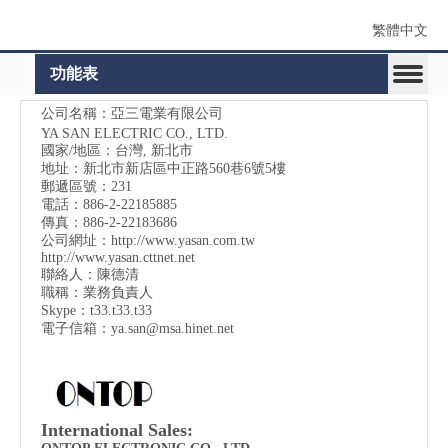
繁體中文
功能表
公司名稱：亞三電業有限公司
YA SAN ELECTRIC CO., LTD.
國家/地區：台灣, 新北市
地址：
新北市新店區中正路560巷6號5樓
郵遞區號：231
電話：886-2-22185885
傳真：886-2-22183686
公司網址：
http://www.yasan.com.tw
http://www.yasan.cttnet.net
聯絡人：陳德清
職稱：業務負責人
Skype：t33.t33.t33
電子信箱：
ya.san@msa.hinet.net
International Sales: