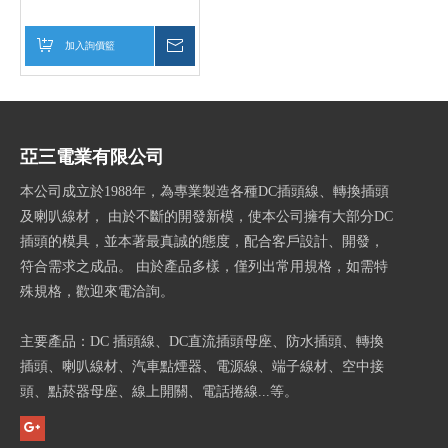
加入詢價籃
詢價
亞三電業有限公司
本公司成立於1988年，為專業製造各種DC插頭線、轉換插頭
及喇叭線材， 由於不斷的開發新模，使本公司擁有大部分DC
插頭的模具，並本著最真誠的態度，配合客戶設計、開發，
符合需求之成品。 由於產品多樣，僅列出常用規格，如需特
殊規格，歡迎來電洽詢。
主要產品：DC 插頭線、DC直流插頭母座、防水插頭、轉換
插頭、喇叭線材、汽車點煙器、電源線、端子線材、空中接
頭、點菸器母座、線上開關、電話捲線...等。