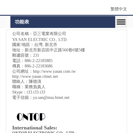
繁體中文
功能表
公司名稱：亞三電業有限公司
YA SAN ELECTRIC CO., LTD.
國家/地區：台灣, 新北市
地址：
新北市新店區中正路560巷6號5樓
郵遞區號：231
電話：886-2-22185885
傳真：886-2-22183686
公司網址：
http://www.yasan.com.tw
http://www.yasan.cttnet.net
聯絡人：陳德清
職稱：業務負責人
Skype：t33.t33.t33
電子信箱：
ya.san@msa.hinet.net
International Sales: