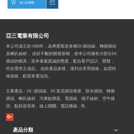
加入詢價籃
詢價
亞三電業有限公司
本公司成立於1988年，為專業製造各種DC插頭線、轉換插頭
及喇叭線材， 由於不斷的開發新模，使本公司擁有大部分DC
插頭的模具，並本著最真誠的態度，配合客戶設計、開發，
符合需求之成品。 由於產品多樣，僅列出常用規格，如需特
殊規格，歡迎來電洽詢。
主要產品：DC 插頭線、DC直流插頭母座、防水插頭、轉換
插頭、喇叭線材、汽車點煙器、電源線、端子線材、空中接
頭、點菸器母座、線上開關、電話捲線...等。
產品分類