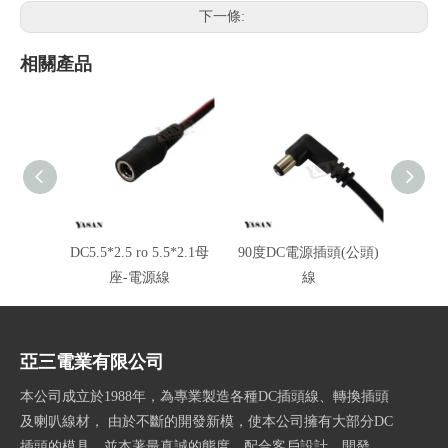
下一條:
相關產品
DC5.5*2.5 ro 5.5*2.1母
90度DC電源插頭(公頭)
90度
座-電源線
線
亞三電業有限公司
本公司成立於1988年，為專業製造各種DC插頭線、轉換插頭
及喇叭線材， 由於不斷的開發新模，使本公司擁有大部分DC
插頭的模具，並本著最真誠的態度，配合客戶設計、開發，