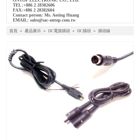
ONTOP ELECTRONIC CO., LTD.
TEL
:+886 2 28382606
FAX:+886 2 28382604
Contact person: Ms. Aoting Huang
EMAIL:
sales@sac-ontop.com.tw
首頁
»
產品展示
»
DC電源插頭
»
DC插頭
»
插頭線