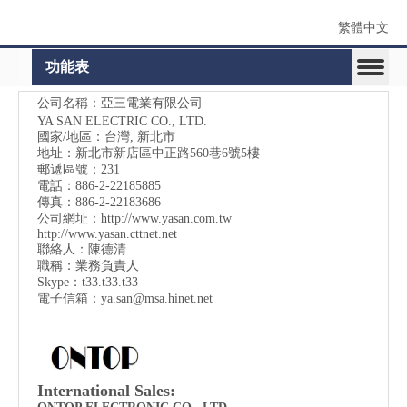
繁體中文
功能表
公司名稱：亞三電業有限公司
YA SAN ELECTRIC CO., LTD.
國家/地區：台灣, 新北市
地址：
新北市新店區中正路560巷6號5樓
郵遞區號：231
電話：886-2-22185885
傳真：886-2-22183686
公司網址：
http://www.yasan.com.tw
http://www.yasan.cttnet.net
聯絡人：陳德清
職稱：業務負責人
Skype：t33.t33.t33
電子信箱：
ya.san@msa.hinet.net
International Sales: