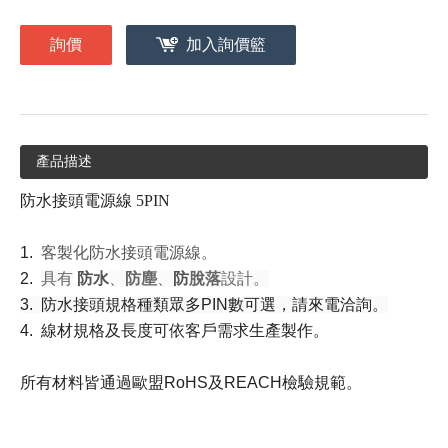
詢價
加入詢價籃
產品描述
防水接頭電源線 5PIN
1.
客製化防水接頭電源線。
2.
具有
防
水
、
防塵
、
防
脫落
設計。
3. 防水接頭規格種類眾多PIN數可選，請來電洽詢。
4. 線材規格及長度可依客戶需求生產製作。
所有材料皆通過歐盟RoHS及REACH檢驗規範。