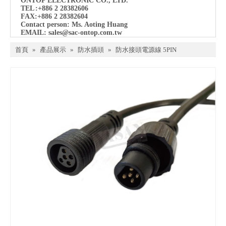
ONTOP ELECTRONIC CO., LTD.
TEL
:+886 2 28382606
FAX:+886 2 28382604
Contact person: Ms. Aoting Huang
EMAIL:
sales@sac-ontop.com.tw
首頁
»
產品展示
»
防水插頭
»
防水接頭電源線 5PIN