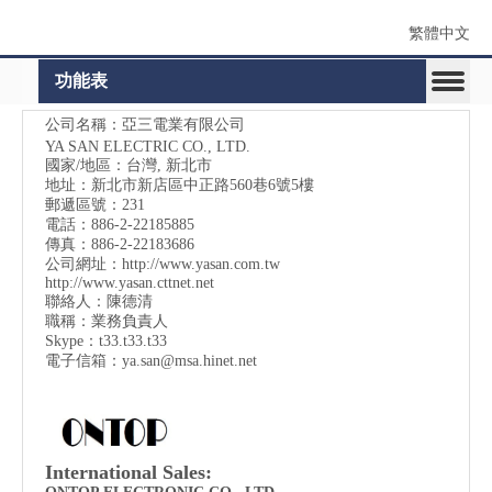
繁體中文
功能表
公司名稱：亞三電業有限公司
YA SAN ELECTRIC CO., LTD.
國家/地區：台灣, 新北市
地址：
新北市新店區中正路560巷6號5樓
郵遞區號：231
電話：886-2-22185885
傳真：886-2-22183686
公司網址：
http://www.yasan.com.tw
http://www.yasan.cttnet.net
聯絡人：陳德清
職稱：業務負責人
Skype：t33.t33.t33
電子信箱：
ya.san@msa.hinet.net
International Sales: